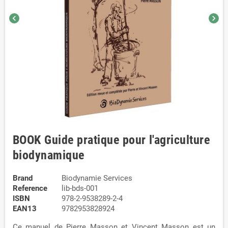
chevron_left
chevron_right
BOOK Guide pratique pour l'agriculture
biodynamique
Brand
Biodynamie Services
Reference
lib-bds-001
ISBN
978-2-9538289-2-4
EAN13
9782953828924
Ce manuel de Pierre Masson et Vincent Masson est un