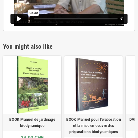
You might also like
BOOK Manuel de jardinage
BOOK Manuel pour l'élaboration
DVD P
biodynamique
et la mise en oeuvre des
préparations biodynamiques
24.00 CHF