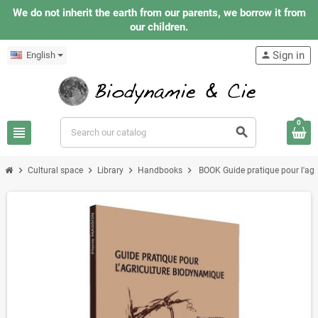
We do not inherit the earth from our parents, we borrow it from
our children.
Sign in
English
person
0
view_headline
search
chevron_right
chevron_right
chevron_right
chevron_right
Cultural space
Library
Handbooks
BOOK Guide pratique pour l'ag