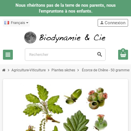
Nous n'héritons pas de la terre de nos parents, nous
l'empruntons à nos enfants.
Connexion
Français
person
0
view_headline
search
chevron_right
chevron_right
chevron_right
Agriculture-Viticulture
Plantes sèches
Écorce de Chêne - 50 grammes