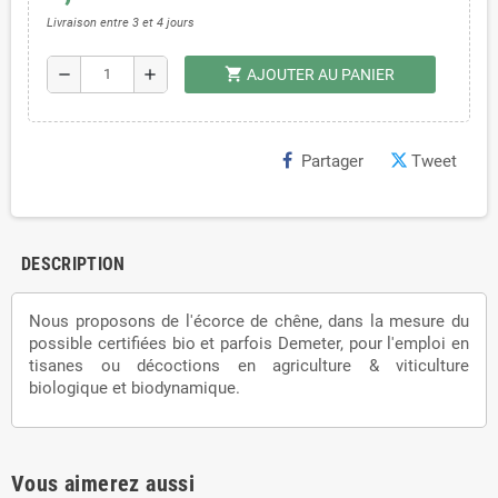
Livraison entre 3 et 4 jours
shopping_cart
remove
add
AJOUTER AU PANIER
Partager
Tweet
DESCRIPTION
Nous proposons de l'écorce de chêne, dans la mesure du
possible certifiées bio et parfois Demeter, pour l'emploi en
tisanes ou décoctions en agriculture & viticulture
biologique et biodynamique.
Vous aimerez aussi