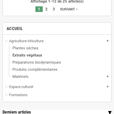
Affichage 1-12 de 25 article(s)
1
2
3
SUIVANT
navigate_next
ACCUEIL
Agriculture-Viticulture
add
Plantes sèches
Extraits végétaux
Préparations biodynamiques
Produits complémentaires
Matériels
add
Espace culturel
add
Formations
Derniers articles