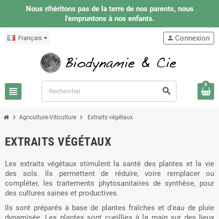
Nous n'héritons pas de la terre de nos parents, nous
l'empruntons à nos enfants.
Connexion
Français
person
0
view_headline
search
chevron_right
chevron_right
Agriculture-Viticulture
Extraits végétaux
EXTRAITS VÉGÉTAUX
Les extraits végétaux stimulent la santé des plantes et la vie
des sols. Ils permettent de réduire, voire remplacer ou
compléter, les traitements phytosanitaires de synthèse, pour
des cultures saines et productives.
Ils sont préparés à base de plantes fraîches et d'eau de pluie
dynamisée. Les plantes sont cueillies à la main sur des lieux