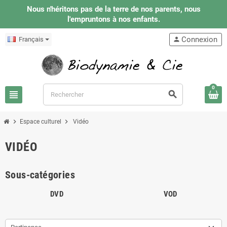
Nous n'héritons pas de la terre de nos parents, nous
l'empruntons à nos enfants.
Connexion
Français
person
0
view_headline
search
chevron_right
chevron_right
Espace culturel
Vidéo
VIDÉO
Sous-catégories
DVD
VOD