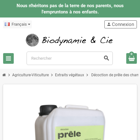
Nous n'héritons pas de la terre de nos parents, nous
l'empruntons à nos enfants.
Connexion
Français
person
0
view_headline
search
chevron_right
chevron_right
chevron_right
Agriculture-Viticulture
Extraits végétaux
Décoction de prêle des champ