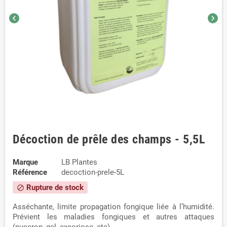
chevron_left
chevron_right
Décoction de prêle des champs - 5,5L
Marque
LB Plantes
Référence
decoction-prele-5L
Rupture de stock
block
Asséchante, limite propagation fongique liée à l’humidité.
Prévient les maladies fongiques et autres attaques