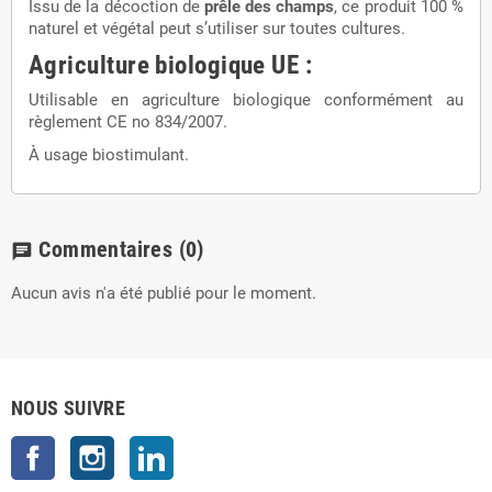
Issu de la décoction de
prêle des champs
, ce produit 100 %
naturel et végétal peut s’utiliser sur toutes cultures.
Agriculture biologique UE :
Utilisable en agriculture biologique conformément au
règlement CE no 834/2007.
À usage biostimulant.
Commentaires
(0)
chat
Aucun avis n'a été publié pour le moment.
NOUS SUIVRE
Facebook
Instagram
LinkedIn