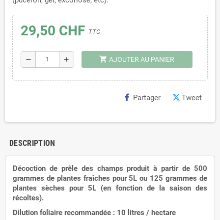
(puceron, gel, excoriose, etc).
29,50 CHF
TTC
shopping_cart
remove
add
AJOUTER AU PANIER
Partager
Tweet
DESCRIPTION
Décoction de prêle des champs produit à partir de 500
grammes de plantes fraîches pour 5L ou 125 grammes de
plantes sèches pour 5L (en fonction de la saison des
récoltes).
Dilution foliaire recommandée : 10 litres / hectare