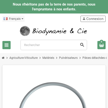
Nous n'héritons pas de la terre de nos parents, nous
l'empruntons à nos enfants.
Connexion
Français
person
0
view_headline
search
chevron_right
chevron_right
chevron_right
chevron_right
Agriculture-Viticulture
Matériels
Pulvérisateurs
Pièces détachées de