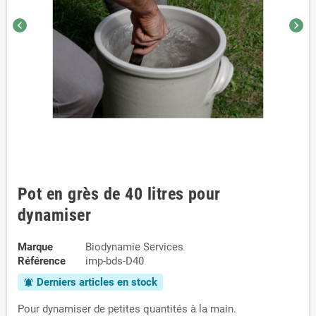
chevron_left
chevron_right
Pot en grès de 40 litres pour
dynamiser
Marque
Biodynamie Services
Référence
imp-bds-D40
Derniers articles en stock
notifications_active
Pour dynamiser de petites quantités à la main.