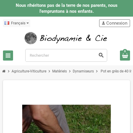
Nous n'héritons pas de la terre de nos parents, nous
l'empruntons à nos enfants.
Connexion
Français
person
0
view_headline
search
chevron_right
chevron_right
chevron_right
chevron_right
Agriculture-Viticulture
Matériels
Dynamiseurs
Pot en grès de 40 li