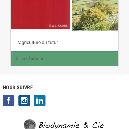
L'agriculture du futur
Lire l'article
search
NOUS SUIVRE
Facebook
Instagram
LinkedIn