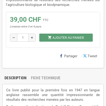
impressionnante de résultats des recherches menées sur
l'agriculture biologique et biodynamique.
39,00 CHF
TTC
Livraison entre 3 et 4 jours
shopping_cart
remove
add
AJOUTER AU PANIER
Partager
Tweet
DESCRIPTION
FICHE TECHNIQUE
Ce livre publié pour la première fois en 1947 en langue
anglaise rassemble une quantité impressionnante de
résultats des recherches menées par les auteurs.