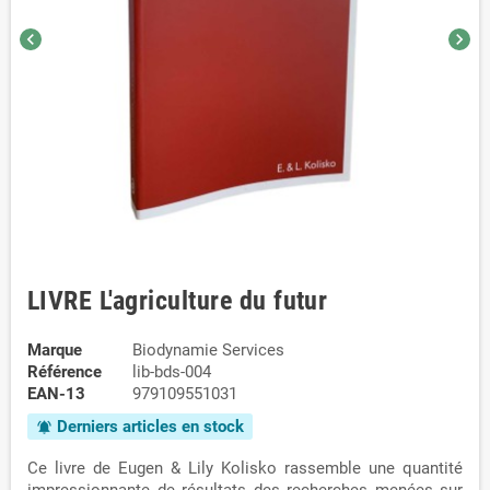
chevron_left
chevron_right
LIVRE L'agriculture du futur
Marque
Biodynamie Services
Référence
lib-bds-004
EAN-13
979109551031
Derniers articles en stock
notifications_active
Ce livre de Eugen & Lily Kolisko rassemble une quantité