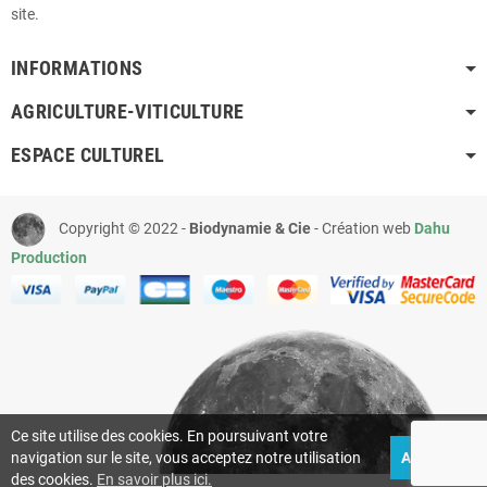
site.
INFORMATIONS
AGRICULTURE-VITICULTURE
ESPACE CULTUREL
Copyright © 2022 -
Biodynamie & Cie
- Création web
Dahu
Production
Ce site utilise des cookies. En poursuivant votre
navigation sur le site, vous acceptez notre utilisation
ACCEPTEZ
des cookies.
En savoir plus ici.