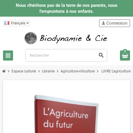
Nous n'héritons pas de la terre de nos parents, nous
l'empruntons à nos enfants.
Connexion
Français
person
0
view_headline
search
chevron_right
chevron_right
chevron_right
chevron_right
Espace culturel
Librairie
Agriculture-viticulture
LIVRE L'agriculture 